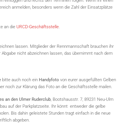
en einloggen und rechts den Terminen folgen. Wenn ihr einen
rbereich anmelden, besonders wenn die Zahl der Einsatzplätze
te an die
URCD-Geschäftsstelle
.
zeichnen lassen. Mitglieder der Rennmannschaft brauchen ihr
er Abgabe nicht abzeichnen lassen, das übernimmt nach dem
e
bitte auch noch ein
Handyfoto
von eurer ausgefüllten Gelben
er noch zur Klärung das Foto an die Geschäftsstelle mailen.
hres an den Ulmer Ruderclub
, Bootshausstr. 7, 89231 Neu-Ulm
bau auf der Parkplatzseite. Ihr könnt entweder die gelbe
len. Bis dahin geleistete Stunden tragt einfach in die neue
riftlich abgeben.