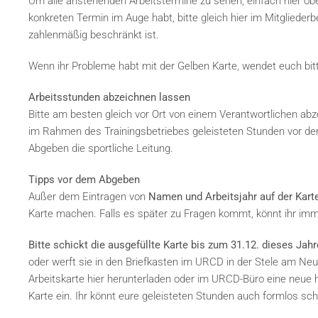
Um alle anstehenden Arbeitstermine zu sehen, einfach hier ob
konkreten Termin im Auge habt, bitte gleich hier im Mitgliede
zahlenmäßig beschränkt ist.
Wenn ihr Probleme habt mit der Gelben Karte, wendet euch bit
Arbeitsstunden abzeichnen lassen
Bitte am besten gleich vor Ort von einem Verantwortlichen ab
im Rahmen des Trainingsbetriebes geleisteten Stunden vor d
Abgeben die sportliche Leitung.
Tipps vor dem Abgeben
Außer dem Eintragen von
Namen und Arbeitsjahr auf der Kart
Karte machen. Falls es später zu Fragen kommt, könnt ihr imm
Bitte schickt die ausgefüllte Karte bis zum 31.12. dieses Ja
oder werft sie in den Briefkasten im URCD in der Stele am Neu
Arbeitskarte hier herunterladen oder im URCD-Büro eine neue ho
Karte ein. Ihr könnt eure geleisteten Stunden auch formlos sch